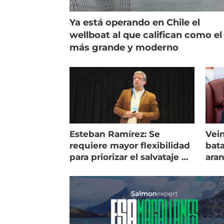
Ya está operando en Chile el
wellboat al que califican como el
más grande y moderno
Esteban Ramírez: Se
Vein
requiere mayor flexibilidad
bata
para priorizar el salvataje de
ara
peces
gol