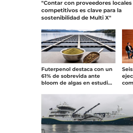
"Contar con proveedores locales
competitivos es clave para la
sostenibilidad de Multi X"
Futerpenol destaca con un
Seis
61% de sobrevida ante
ejec
bloom de algas en estudio
com
de campo
salm