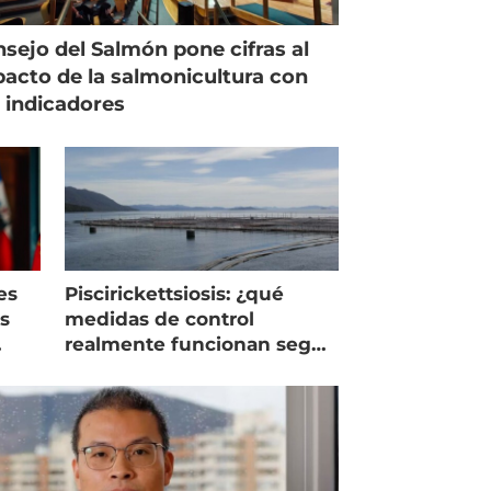
sejo del Salmón pone cifras al
acto de la salmonicultura con
 indicadores
es
Piscirickettsiosis: ¿qué
as
medidas de control
realmente funcionan según
expertos chilenos?