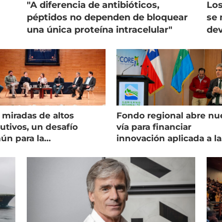
"A diferencia de antibióticos,
Los
péptidos no dependen de bloquear
se 
una única proteína intracelular"
dev
 miradas de altos
Fondo regional abre nu
utivos, un desafío
vía para financiar
ún para la
innovación aplicada a la
onicultura chilena
salmonicultura