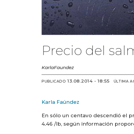
Precio del sal
Karla
Faundez
13.08.2014 - 18:55
PUBLICADO
ÚLTIMA A
Karla Faúndez
En sólo un centavo descendió el p
4.46 /lb, según información propo