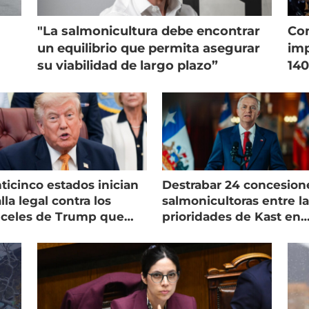
"La salmonicultura debe encontrar
Con
un equilibrio que permita asegurar
imp
su viabilidad de largo plazo”
140
ticinco estados inician
Destrabar 24 concesion
lla legal contra los
salmonicultoras entre l
nceles de Trump que
prioridades de Kast en
pean al salmón
Magallanes