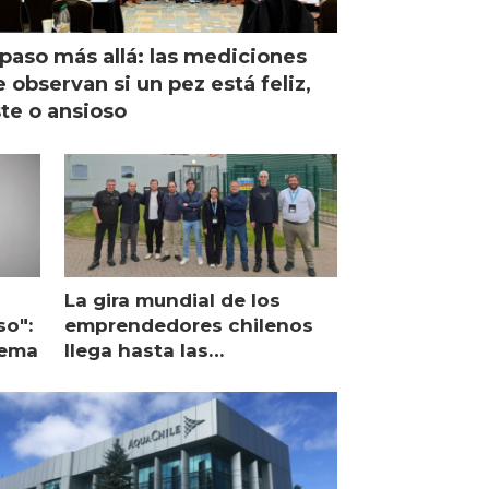
paso más allá: las mediciones
 observan si un pez está feliz,
ste o ansioso
La gira mundial de los
so":
emprendedores chilenos
lema
llega hasta las
operaciones de Mowi en
Escocia