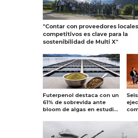
"Contar con proveedores locale
competitivos es clave para la
sostenibilidad de Multi X"
Futerpenol destaca con un
Seis
61% de sobrevida ante
ejec
bloom de algas en estudio
com
de campo
sal