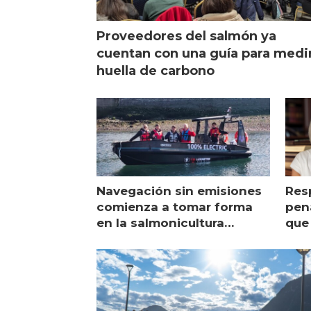
Proveedores del salmón ya
cuentan con una guía para medi
huella de carbono
Navegación sin emisiones
Res
comienza a tomar forma
pena
en la salmonicultura
que 
chilena
sal
visi