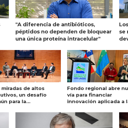
s
"A diferencia de antibióticos,
Los
péptidos no dependen de bloquear
se 
una única proteína intracelular"
dev
 miradas de altos
Fondo regional abre n
utivos, un desafío
vía para financiar
ún para la
innovación aplicada a l
monicultura chilena
salmonicultura