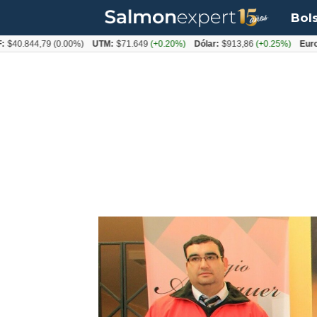
Bol
844,79
(0.00%)
UTM:
$71.649
(+0.20%)
Dólar:
$913,86
(+0.25%)
Euro:
$105