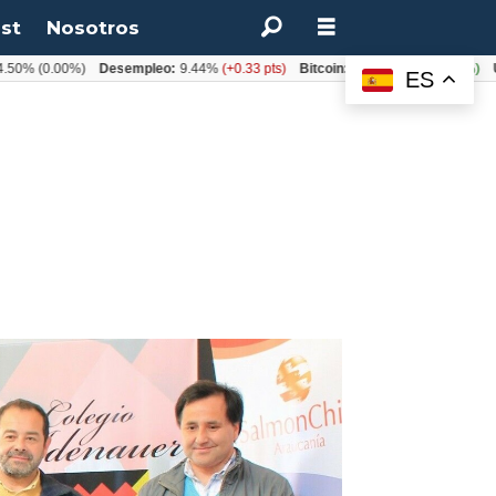
st
Nosotros
0.00%)
Desempleo:
9.44%
(+0.33 pts)
Bitcoin:
$64.600,08
(+2.93%)
UF:
$4
ES