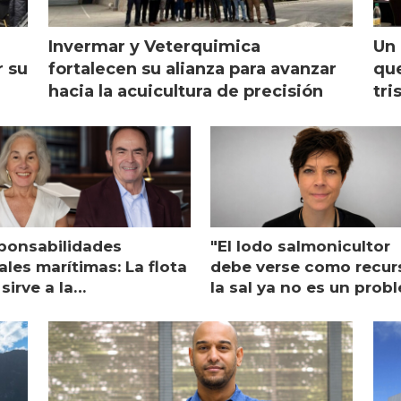
Invermar y Veterquimica
Un 
r su
fortalecen su alianza para avanzar
que
hacia la acuicultura de precisión
tri
ponsabilidades
"El lodo salmonicultor
les marítimas: La flota
debe verse como recur
sirve a la
la sal ya no es un prob
monicultura entrega su
ón