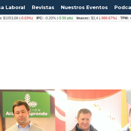
sa Laboral
Revistas
Nuestros Eventos
Podca
3,08
(-0.03%)
IPC:
-0.20%
(-0.50 pts)
Imacec:
$2,4
(-366.67%)
TPM:
4.50%
(