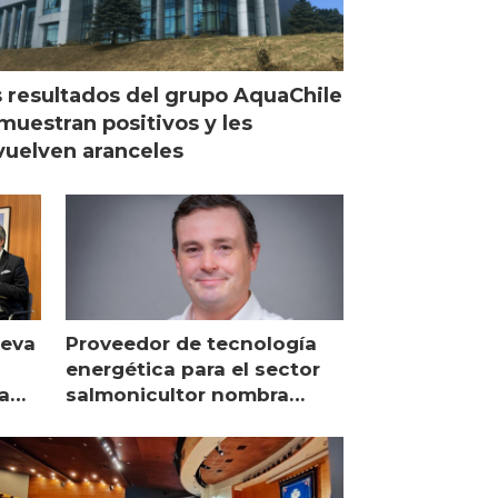
 resultados del grupo AquaChile
muestran positivos y les
uelven aranceles
ueva
Proveedor de tecnología
energética para el sector
a
salmonicultor nombra
managing director en Chile