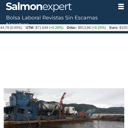
Bolsa Laboral
Revistas
Sin Escamas
Nosotros
(0.00%)
UTM:
$71.649
(+0.20%)
Dólar:
$913,86
(+0.25%)
Euro:
$1053,08
(-