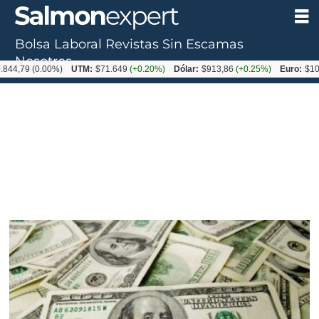
Bolsa Laboral
Revistas
Sin Escamas
Nosotros
79
(0.00%)
UTM:
$71.649
(+0.20%)
Dólar:
$913,86
(+0.25%)
Euro:
$1053,08