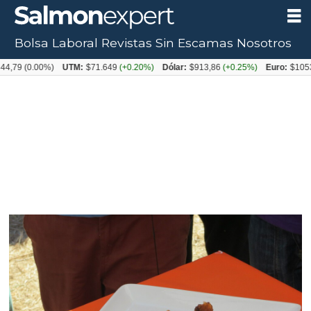
Bolsa Laboral
Revistas
Sin Escamas
Nosotros
(0.00%)
UTM:
$71.649
(+0.20%)
Dólar:
$913,86
(+0.25%)
Euro:
$1053,08
(-