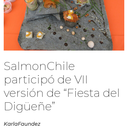
SalmonChile
participó de VII
versión de “Fiesta del
Digüeñe”
Karla
Faundez