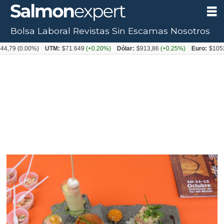
Bolsa Laboral
Revistas
Sin Escamas
Nosotros
0.00%)
UTM:
$71.649
(+0.20%)
Dólar:
$913,86
(+0.25%)
Euro:
$1053,08
(-