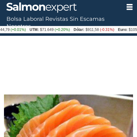
Bolsa Laboral
Revistas
Sin Escamas
Nosotros
+0.01%)
UTM:
$71.649
(+0.20%)
Dólar:
$911,58
(-0.31%)
Euro:
$1053,36
(-