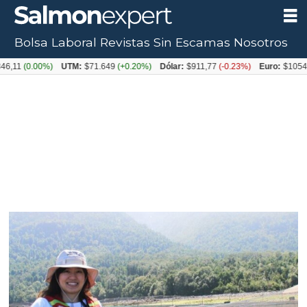
Bolsa Laboral
Revistas
Sin Escamas
Nosotros
(0.00%)
UTM:
$71.649
(+0.20%)
Dólar:
$911,77
(-0.23%)
Euro:
$1054,31
(+