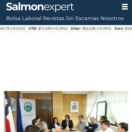
Bolsa Laboral
Revistas
Sin Escamas
Nosotros
+0.01%)
UTM:
$71.649
(+0.20%)
Dólar:
$913,86
(+0.25%)
Euro:
$1053,08
(