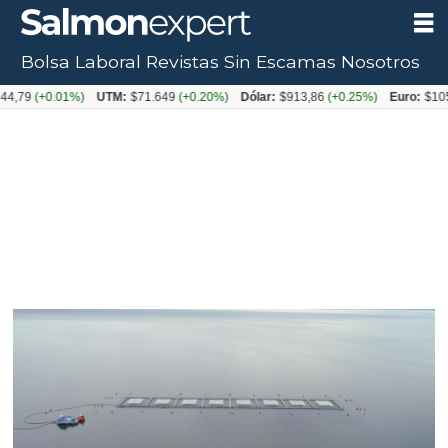
Bolsa Laboral
Revistas
Sin Escamas
Nosotros
+0.01%)
UTM:
$71.649
(+0.20%)
Dólar:
$913,86
(+0.25%)
Euro:
$1053,08
(