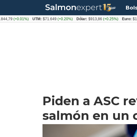
Bol
9
(+0.01%)
UTM:
$71.649
(+0.20%)
Dólar:
$913,86
(+0.25%)
Euro:
$1053,08
Piden a ASC re
salmón en un c