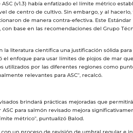
 ASC (v1.3) había enfatizado el límite métrico est
vel de centro de cultivo. Sin embargo, y al hacerlo
ionaron de manera contra-efectiva. Este Estándar 
.7, con base en las recomendaciones del Grupo Técni
 literatura científica una justificación sólida para
el enfoque para usar límites de piojos de mar que 
s utilizados por las diferentes regiones como punto
nalmente relevantes para ASC”, recalcó.
visados brindará prácticas mejoradas que permitirá
ndar ASC para salmón revisado mejora significativa
ímite métrico”, puntualizó Balod.
on un proceso de revisión de umbral regular e i