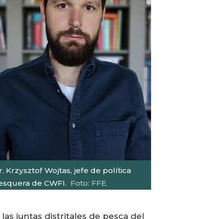
. Krzysztof Wojtas, jefe de política
esquera de CWFI.
Foto: FFE.
s juntas distritales de pesca del