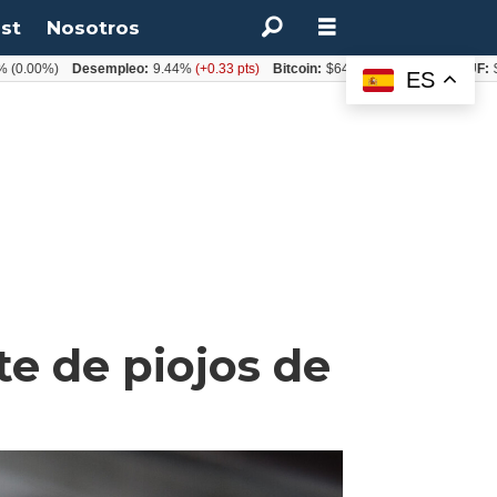
st
Nosotros
%)
Desempleo:
9.44%
(+0.33 pts)
Bitcoin:
$64.600,08
(+2.93%)
UF:
$40.844
ES
te de piojos de