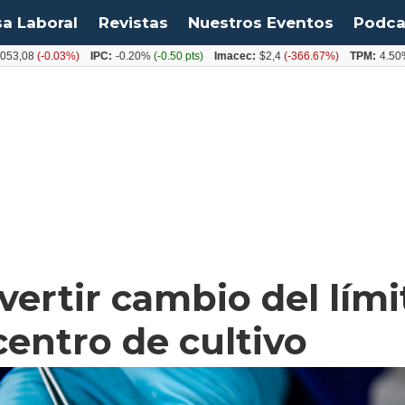
sa Laboral
Revistas
Nuestros Eventos
Podca
(-0.03%)
IPC:
-0.20%
(-0.50 pts)
Imacec:
$2,4
(-366.67%)
TPM:
4.50%
(0.00
vertir cambio del lími
entro de cultivo