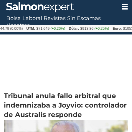
Bolsa Laboral
Revistas
Sin Escamas
Nosotros
.00%)
UTM:
$71.649
(+0.20%)
Dólar:
$913,86
(+0.25%)
Euro:
$1053,08
(-0
Tribunal anula fallo arbitral que
indemnizaba a Joyvio: controlador
de Australis responde