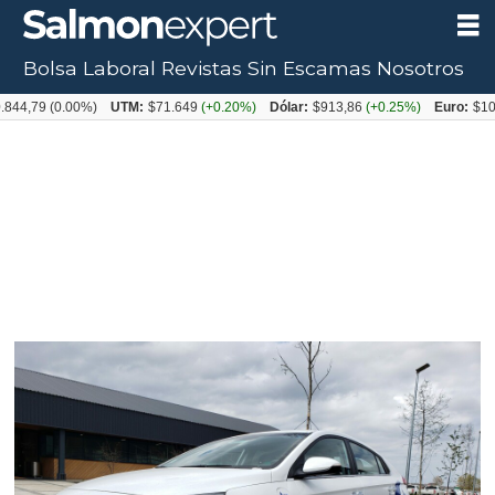
Bolsa Laboral
Revistas
Sin Escamas
Nosotros
9
(0.00%)
UTM:
$71.649
(+0.20%)
Dólar:
$913,86
(+0.25%)
Euro:
$1053,08
(