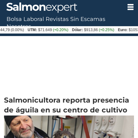
Bolsa Laboral
Revistas
Sin Escamas
Nosotros
0.00%)
UTM:
$71.649
(+0.20%)
Dólar:
$913,86
(+0.25%)
Euro:
$1053,08
(-
Salmonicultora reporta presencia
de águila en su centro de cultivo