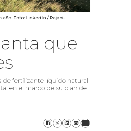
año. Foto: LinkedIn / Rajani-
lanta que
es
e fertilizante líquido natural
uita, en el marco de su plan de