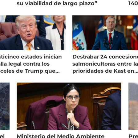
su viabilidad de largo plazo”
140
ticinco estados inician
Destrabar 24 concesion
lla legal contra los
salmonicultoras entre l
nceles de Trump que
prioridades de Kast en
pean al salmón
Magallanes
el
Ministerio del Medio Ambiente
Pre