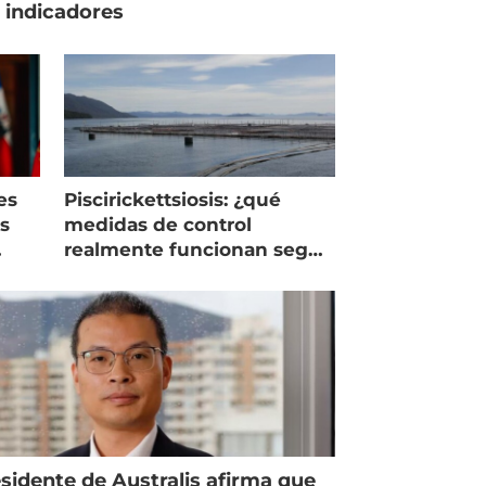
 indicadores
es
Piscirickettsiosis: ¿qué
as
medidas de control
realmente funcionan según
expertos chilenos?
sidente de Australis afirma que