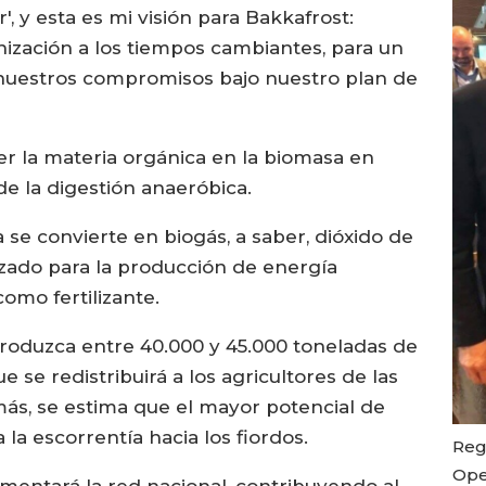
', y esta es mi visión para Bakkafrost:
ización a los tiempos cambiantes, para un
e nuestros compromisos bajo nuestro plan de
r la materia orgánica en la biomasa en
e la digestión anaeróbica.
a se convierte en biogás, a saber, dióxido de
izado para la producción de energía
como fertilizante.
produzca entre 40.000 y 45.000 toneladas de
que se redistribuirá a los agricultores de las
más, se estima que el mayor potencial de
 la escorrentía hacia los fiordos.
Reg
Ope
mentará la red nacional, contribuyendo al