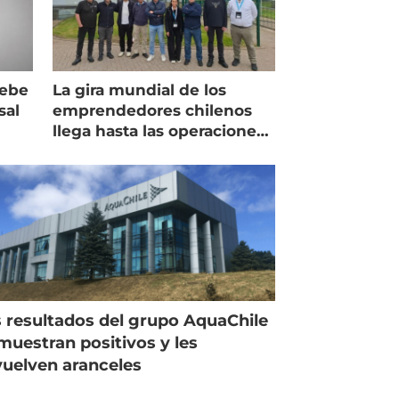
debe
La gira mundial de los
sal
emprendedores chilenos
llega hasta las operaciones
de Mowi en Escocia
 resultados del grupo AquaChile
muestran positivos y les
uelven aranceles