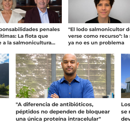
ponsabilidades penales
"El lodo salmonicultor 
timas: La flota que
verse como recurso": la 
e a la salmonicultura
ya no es un problema
ega su visión
"A diferencia de antibióticos,
Los
péptidos no dependen de bloquear
se 
una única proteína intracelular"
dev