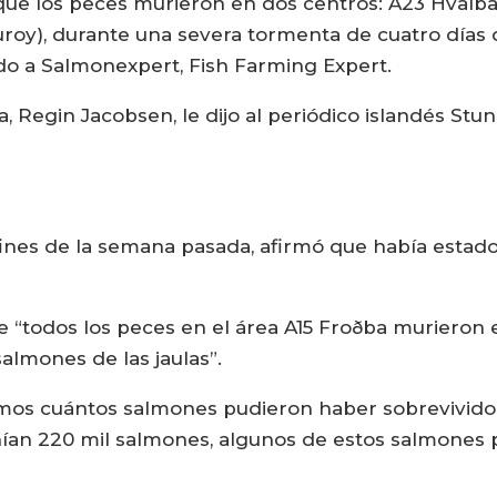
ue los peces murieron en dos centros: A23 Hvalba y
ðuroy), durante una severa tormenta de cuatro días 
do a Salmonexpert, Fish Farming Expert.
a, Regin Jacobsen, le dijo al periódico islandés St
 fines de la semana pasada, afirmó que había estad
e “todos los peces en el área A15 Froðba murieron
almones de las jaulas”.
mos cuántos salmones pudieron haber sobrevivido 
nían 220 mil salmones, algunos de estos salmones 