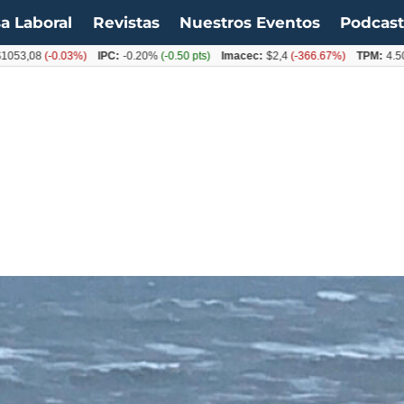
a Laboral
Revistas
Nuestros Eventos
Podcas
08
(-0.03%)
IPC:
-0.20%
(-0.50 pts)
Imacec:
$2,4
(-366.67%)
TPM:
4.50%
(0.