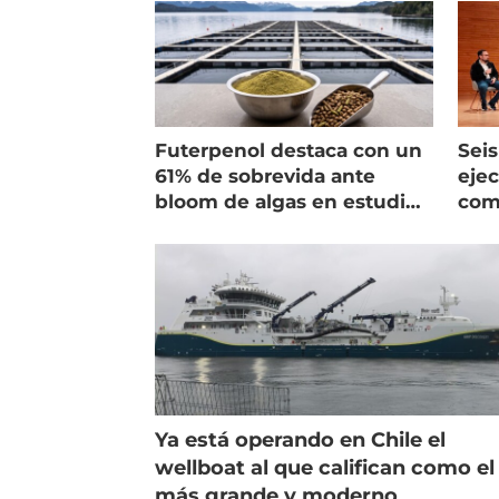
Futerpenol destaca con un
Seis
61% de sobrevida ante
ejec
bloom de algas en estudio
com
de campo
salm
Ya está operando en Chile el
wellboat al que califican como el
más grande y moderno