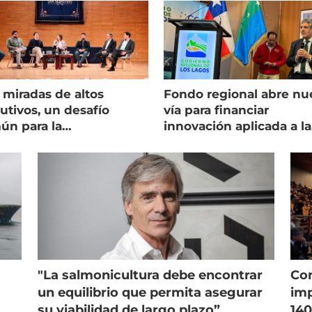
 miradas de altos
Fondo regional abre nu
utivos, un desafío
vía para financiar
ún para la
innovación aplicada a la
onicultura chilena
salmonicultura
"La salmonicultura debe encontrar
Con
un equilibrio que permita asegurar
imp
su viabilidad de largo plazo”
140