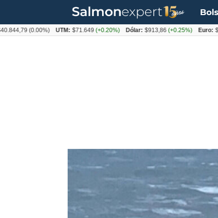
Bols
4,79
(0.00%)
UTM:
$71.649
(+0.20%)
Dólar:
$913,86
(+0.25%)
Euro:
$1053,