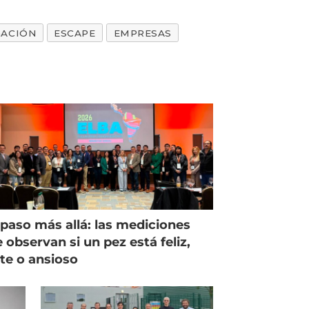
GACIÓN
ESCAPE
EMPRESAS
paso más allá: las mediciones
 observan si un pez está feliz,
ste o ansioso