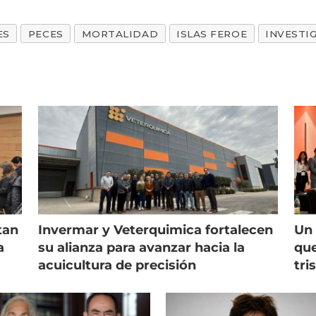
ES
PECES
MORTALIDAD
ISLAS FEROE
INVESTI
tan
Invermar y Veterquimica fortalecen
Un 
a
su alianza para avanzar hacia la
que
acuicultura de precisión
tri