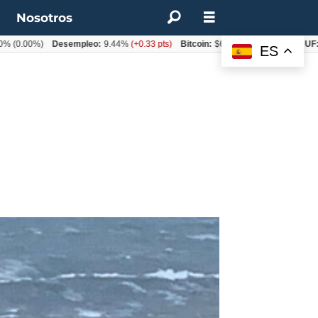
t
Nosotros
00%)
Desempleo:
9.44%
(+0.33 pts)
Bitcoin:
$64.600,08
(+2.93%)
UF:
$40.
ES