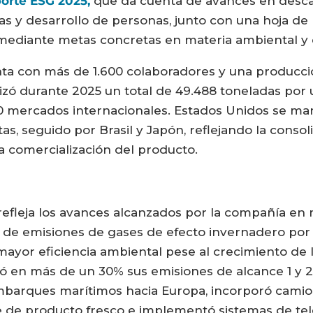
orte ESG 2025,
que da cuenta de avances en descar
s y desarrollo de personas, junto con una hoja de
mediante metas concretas en materia ambiental y 
a con más de 1.600 colaboradores y una producció
lizó durante 2025 un total de 49.488 toneladas por
0 mercados internacionales. Estados Unidos se man
as, seguido por Brasil y Japón, reflejando la conso
la comercialización del producto.
efleja los avances alcanzados por la compañía en m
d de emisiones de gases de efecto invernadero po
mayor eficiencia ambiental pese al crecimiento de 
ó en más de un 30% sus emisiones de alcance 1 y 2
mbarques marítimos hacia Europa, incorporó camio
re de producto fresco e implementó sistemas de te