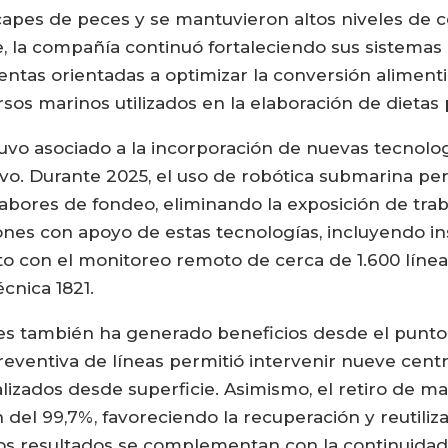
apes de peces y se mantuvieron altos niveles de cer
 la compañía continuó fortaleciendo sus sistemas
ntas orientadas a optimizar la conversión alimenti
rsos marinos utilizados en la elaboración de dietas
uvo asociado a la incorporación de nuevas tecnolog
ivo. Durante 2025, el uso de robótica submarina pe
abores de fondeo, eliminando la exposición de tra
ones con apoyo de estas tecnologías, incluyendo in
to con el monitoreo remoto de cerca de 1.600 líneas
cnica 1821.
es también ha generado beneficios desde el punto 
reventiva de líneas permitió intervenir nueve centr
alizados desde superficie. Asimismo, el retiro de m
 del 99,7%, favoreciendo la recuperación y reutil
Estos resultados se complementan con la continuid