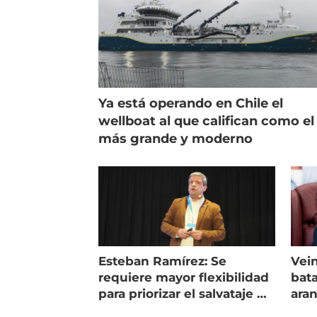
Ya está operando en Chile el
wellboat al que califican como el
más grande y moderno
Esteban Ramírez: Se
Vein
requiere mayor flexibilidad
bata
para priorizar el salvataje de
ara
peces
gol