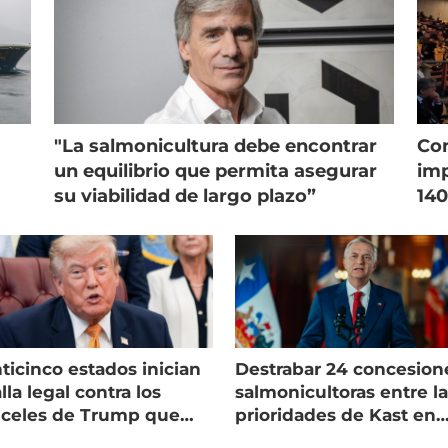
"La salmonicultura debe encontrar
Con
un equilibrio que permita asegurar
imp
su viabilidad de largo plazo”
140
ticinco estados inician
Destrabar 24 concesion
lla legal contra los
salmonicultoras entre l
nceles de Trump que
prioridades de Kast en
pean al salmón
Magallanes