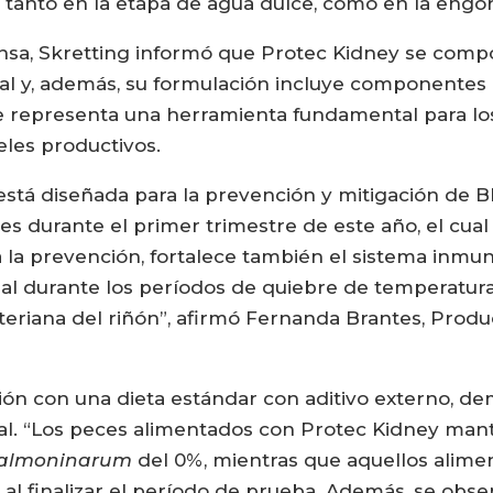
, tanto en la etapa de agua dulce, como en la engo
nsa, Skretting informó que Protec Kidney se comp
al y, además, su formulación incluye componentes 
 que representa una herramienta fundamental para 
teles productivos.
está diseñada para la prevención y mitigación de B
es durante el primer trimestre de este año, el cu
ra la prevención, fortalece también el sistema inmu
ial durante los períodos de quiebre de temperatur
eriana del riñón”, afirmó Fernanda Brantes, Prod
ón con una dieta estándar con aditivo externo, dem
nal. “Los peces alimentados con Protec Kidney man
salmoninarum
del 0%, mientras que aquellos alime
al finalizar el período de prueba. Además, se obse