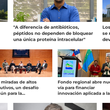
"A diferencia de antibióticos,
Los
péptidos no dependen de bloquear
se 
una única proteína intracelular"
dev
 miradas de altos
Fondo regional abre nu
utivos, un desafío
vía para financiar
ún para la
innovación aplicada a la
onicultura chilena
salmonicultura