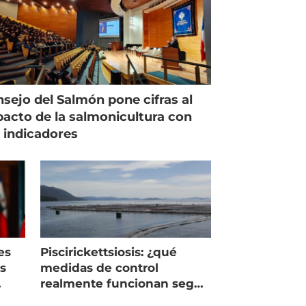
sejo del Salmón pone cifras al
acto de la salmonicultura con
 indicadores
es
Piscirickettsiosis: ¿qué
as
medidas de control
realmente funcionan según
expertos chilenos?