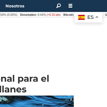
t
Nosotros
.00%)
Desempleo:
9.44%
(+0.33 pts)
Bitcoin:
$64.600,08
(+2.93%)
UF:
$40.
ES
nal para el
llanes