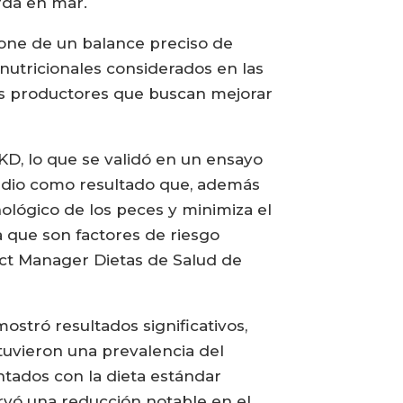
rda en mar.
one de un balance preciso de
nutricionales considerados en las
los productores que buscan mejorar
KD, lo que se validó en un ensayo
al dio como resultado que, además
nológico de los peces y minimiza el
a que son factores de riesgo
uct Manager Dietas de Salud de
ostró resultados significativos,
tuvieron una prevalencia del
ntados con la dieta estándar
rvó una reducción notable en el