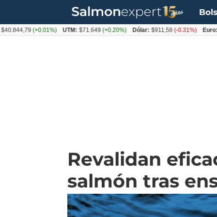
Bols
4,79
(+0.01%)
UTM:
$71.649
(+0.20%)
Dólar:
$911,58
(-0.31%)
Euro:
$1053
Revalidan eficac
salmón tras en