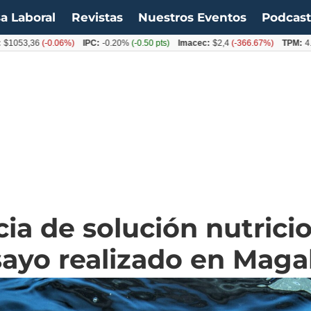
a Laboral
Revistas
Nuestros Eventos
Podcas
,36
(-0.06%)
IPC:
-0.20%
(-0.50 pts)
Imacec:
$2,4
(-366.67%)
TPM:
4.50%
(0
ia de solución nutricio
sayo realizado en Maga