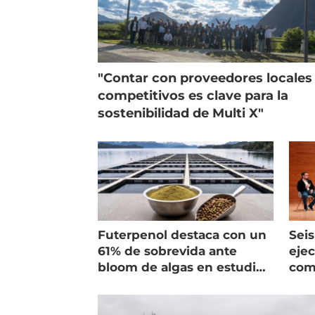
"Contar con proveedores locales
competitivos es clave para la
sostenibilidad de Multi X"
Futerpenol destaca con un
Seis
61% de sobrevida ante
ejec
bloom de algas en estudio
com
de campo
salm