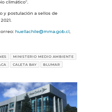
io climático”.
 y postulación a sellos de
l 2021.
correo:
huellachile@mma.gob.cl
,
NES
MINISTERIO MEDIO AMBIENTE
ACA
CALETA BAY
BLUMAR