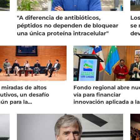
"A diferencia de antibióticos,
Los
péptidos no dependen de bloquear
se 
una única proteína intracelular"
dev
 miradas de altos
Fondo regional abre nu
utivos, un desafío
vía para financiar
ún para la
innovación aplicada a la
onicultura chilena
salmonicultura