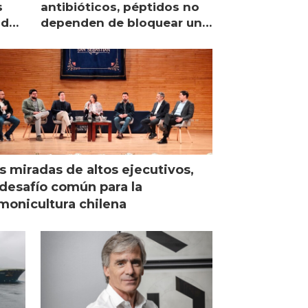
s
antibióticos, péptidos no
lidad
dependen de bloquear una
única proteína intracelular"
s miradas de altos ejecutivos,
desafío común para la
monicultura chilena