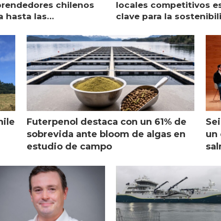
rendedores chilenos
locales competitivos e
a hasta las
clave para la sostenibi
raciones de Mowi en
de Multi X"
ocia
hile
Futerpenol destaca con un 61% de
Sei
sobrevida ante bloom de algas en
un 
estudio de campo
sal