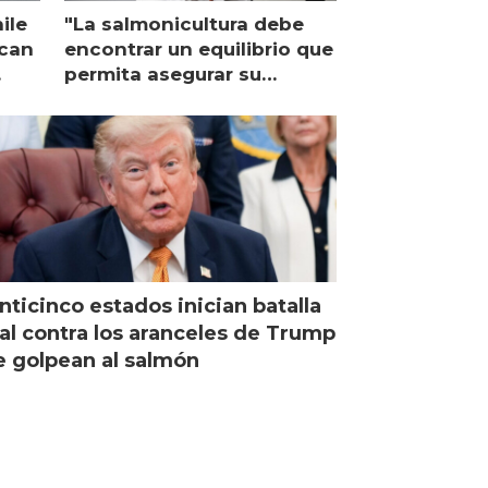
ile
"La salmonicultura debe
ican
encontrar un equilibrio que
permita asegurar su
viabilidad de largo plazo”
nticinco estados inician batalla
al contra los aranceles de Trump
 golpean al salmón