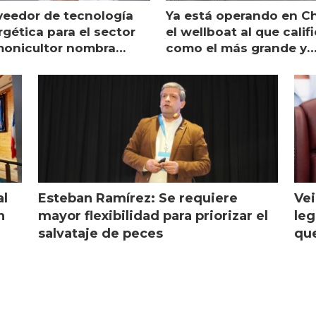
veedor de tecnología
Ya está operando en Ch
gética para el sector
el wellboat al que calif
monicultor nombra
como el más grande y
aging director en Chile
moderno
al
Esteban Ramírez: Se requiere
Vei
n
mayor flexibilidad para priorizar el
leg
salvataje de peces
que