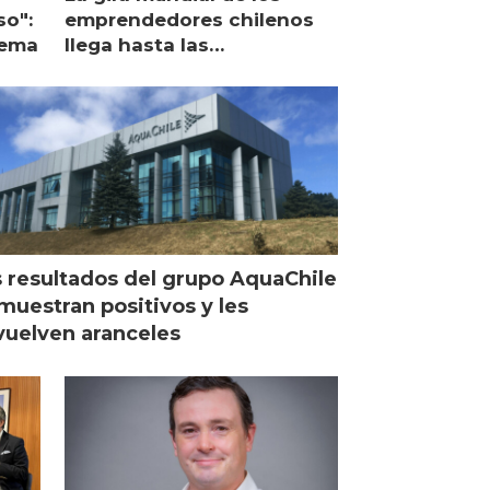
so":
emprendedores chilenos
lema
llega hasta las
operaciones de Mowi en
Escocia
 resultados del grupo AquaChile
muestran positivos y les
uelven aranceles