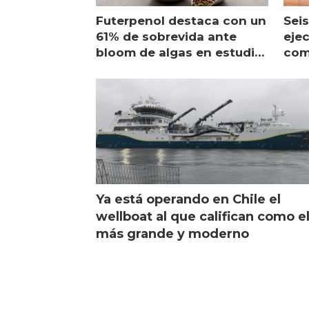
Futerpenol destaca con un
Seis
61% de sobrevida ante
ejec
bloom de algas en estudio
com
de campo
sal
Ya está operando en Chile el
wellboat al que califican como e
más grande y moderno