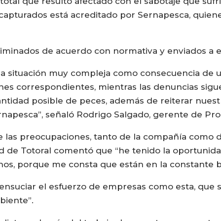
total que resultó afectado con el sabotaje que suf
ecapturados está acreditado por Sernapesca, quie
minados de acuerdo con normativa y enviados a ensi
a situación muy compleja como consecuencia de un
ones correspondientes, mientras las denuncias sig
antidad posible de peces, además de reiterar nues
rnapesca”, señaló Rodrigo Salgado, gerente de Pr
de las preocupaciones, tanto de la compañía como d
de Totoral comentó que “he tenido la oportunidad
hos, porque me consta que están en la constante b
a ensuciar el esfuerzo de empresas como esta, que 
biente”.