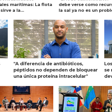
les marítimas: La flota
debe verse como recur
sirve a la
la sal ya no es un prob
monicultura entrega su
ón
s
"A diferencia de antibióticos,
Los
péptidos no dependen de bloquear
se 
una única proteína intracelular"
dev