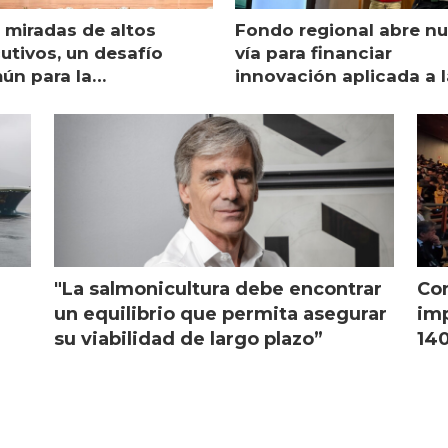
 miradas de altos
Fondo regional abre n
utivos, un desafío
vía para financiar
ún para la
innovación aplicada a l
monicultura chilena
salmonicultura
"La salmonicultura debe encontrar
Con
l
un equilibrio que permita asegurar
imp
su viabilidad de largo plazo”
140