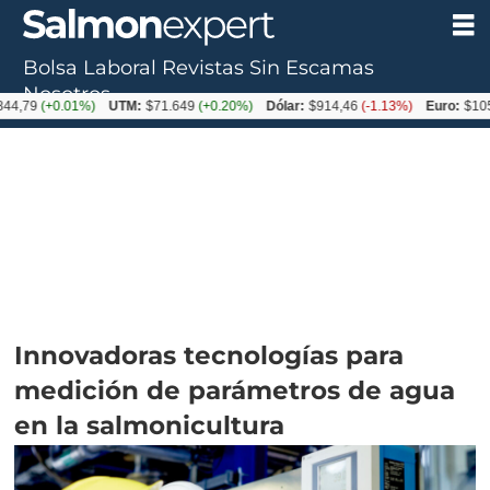
Bolsa Laboral
Revistas
Sin Escamas
Nosotros
+0.01%)
UTM:
$71.649
(+0.20%)
Dólar:
$914,46
(-1.13%)
Euro:
$1054,01
(-
Innovadoras tecnologías para
medición de parámetros de agua
en la salmonicultura