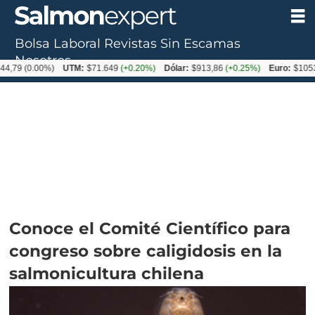
Bolsa Laboral
Revistas
Sin Escamas
Nosotros
0.00%)
UTM:
$71.649
(+0.20%)
Dólar:
$913,86
(+0.25%)
Euro:
$1053,08
(-0
Conoce el Comité Científico para
congreso sobre caligidosis en la
salmonicultura chilena