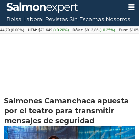
Bolsa Laboral
Revistas
Sin Escamas
Nosotros
.00%)
UTM:
$71.649
(+0.20%)
Dólar:
$913,86
(+0.25%)
Euro:
$1053,08
(-0
Salmones Camanchaca apuesta
por el teatro para transmitir
mensajes de seguridad