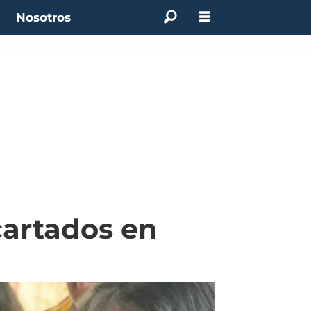
t
Nosotros
ES
cartados en