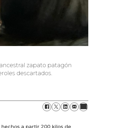
 ancestral zapato patagón
veroles descartados.
hechos a partir 200 kilos de