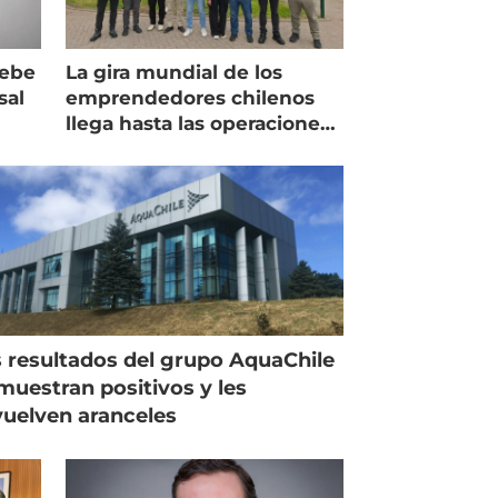
debe
La gira mundial de los
sal
emprendedores chilenos
llega hasta las operaciones
de Mowi en Escocia
 resultados del grupo AquaChile
muestran positivos y les
uelven aranceles