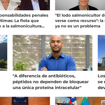
ponsabilidades penales
"El lodo salmonicultor 
timas: La flota que
verse como recurso": la 
e a la salmonicultura
ya no es un problema
ega su visión
"A diferencia de antibióticos,
Los
péptidos no dependen de bloquear
se 
una única proteína intracelular"
dev