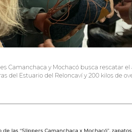
ones Camanchaca y Mochacó busca rescatar el
ras del Estuario del Reloncaví y 200 kilos de o
o de las “Slippers Camanchaca x Mochacó”, zapatos 