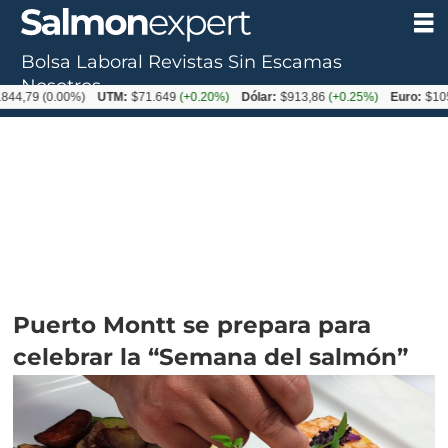
Bolsa Laboral
Revistas
Sin Escamas
Nosotros
0.00%)
UTM:
$71.649
(+0.20%)
Dólar:
$913,86
(+0.25%)
Euro:
$1053,08
(-
Puerto Montt se prepara para
celebrar la “Semana del salmón”