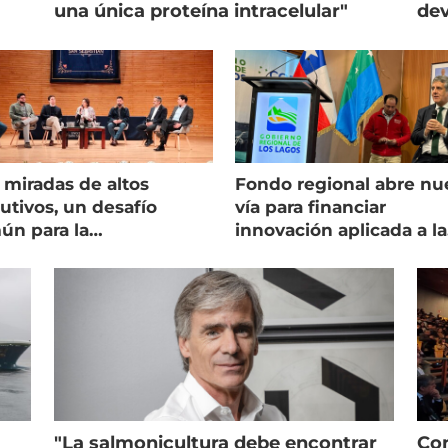
una única proteína intracelular"
dev
 miradas de altos
Fondo regional abre nu
utivos, un desafío
vía para financiar
ún para la
innovación aplicada a la
onicultura chilena
salmonicultura
"La salmonicultura debe encontrar
Con