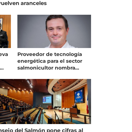
uelven aranceles
eva
Proveedor de tecnología
energética para el sector
salmonicultor nombra
managing director en Chile
sejo del Salmón pone cifras al