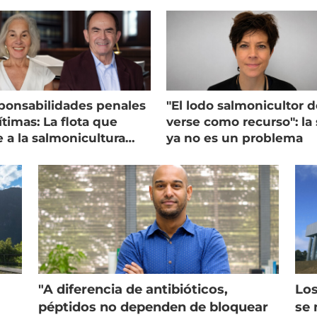
ponsabilidades penales
"El lodo salmonicultor 
timas: La flota que
verse como recurso": la 
e a la salmonicultura
ya no es un problema
ega su visión
"A diferencia de antibióticos,
Los
péptidos no dependen de bloquear
se 