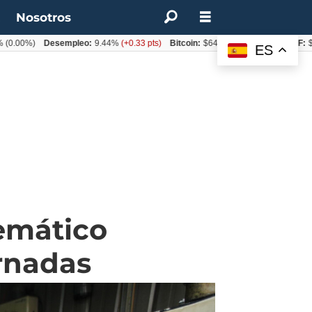
t
Nosotros
%)
Desempleo:
9.44%
(+0.33 pts)
Bitcoin:
$64.600,08
(+2.93%)
UF:
$40.844
ES
emático
rnadas