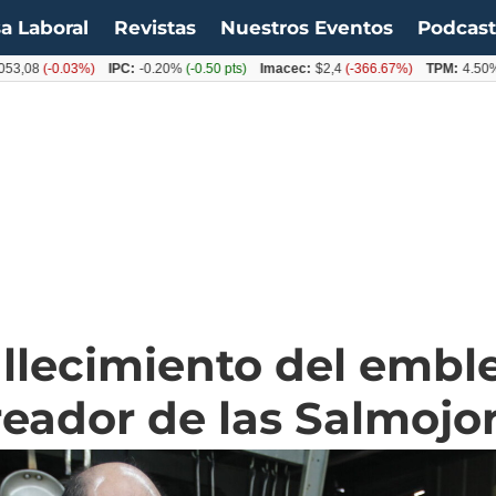
a Laboral
Revistas
Nuestros Eventos
Podcas
(-0.03%)
IPC:
-0.20%
(-0.50 pts)
Imacec:
$2,4
(-366.67%)
TPM:
4.50%
(0.00
allecimiento del embl
reador de las Salmojo