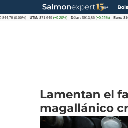
Bols
9
(0.00%)
UTM:
$71.649
(+0.20%)
Dólar:
$913,86
(+0.25%)
Euro:
$1053,08
Lamentan el f
magallánico c