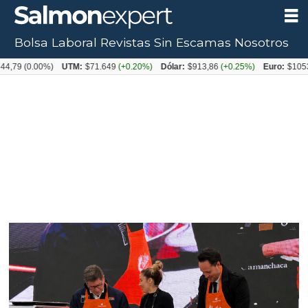
Bolsa Laboral
Revistas
Sin Escamas
Nosotros
Tag:
(0.00%)
UTM:
$71.649
(+0.20%)
Dólar:
$913,86
(+0.25%)
Euro:
$1053,08
(-
chef