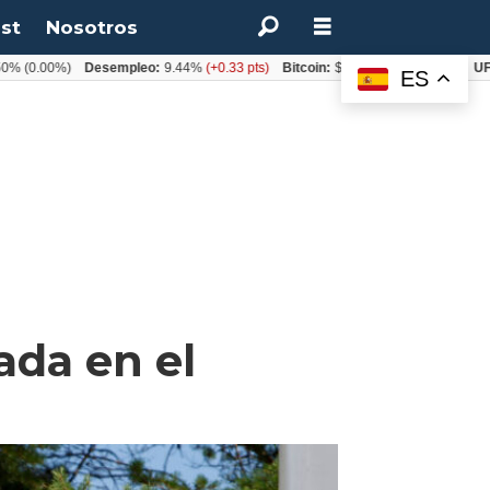
st
Nosotros
00%)
Desempleo:
9.44%
(+0.33 pts)
Bitcoin:
$64.600,08
(+2.93%)
UF:
$40.
ES
ada en el