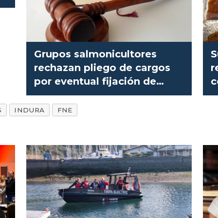
Grupos salmonicultores
S
rechazan pliego de cargos
r
por eventual fijación de
c
precios
n
S
INDURA
FNE