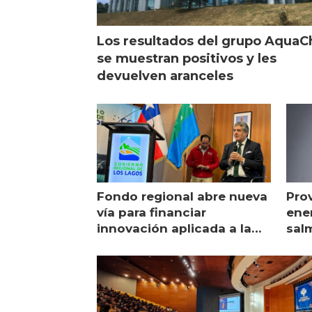
Los resultados del grupo AquaC
se muestran positivos y les
devuelven aranceles
Fondo regional abre nueva
Pro
vía para financiar
ener
innovación aplicada a la
sal
salmonicultura
man