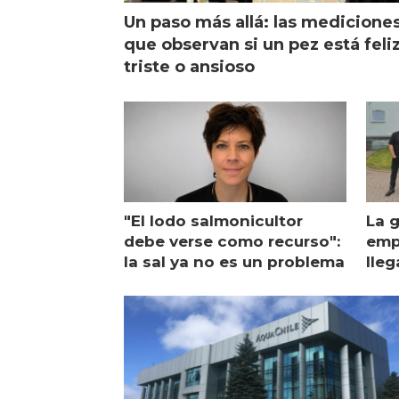
Un paso más allá: las medicione
que observan si un pez está feliz
triste o ansioso
"El lodo salmonicultor
La g
debe verse como recurso":
emp
la sal ya no es un problema
lleg
ope
Esc