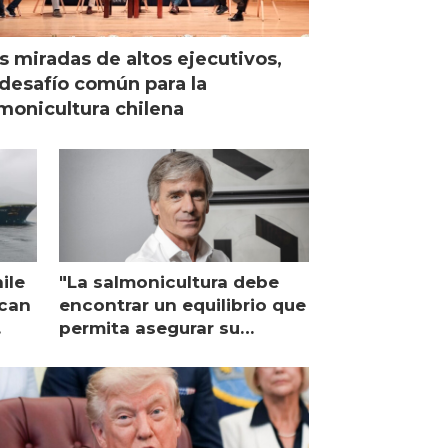
s miradas de altos ejecutivos,
desafío común para la
monicultura chilena
ile
"La salmonicultura debe
ican
encontrar un equilibrio que
permita asegurar su
viabilidad de largo plazo”