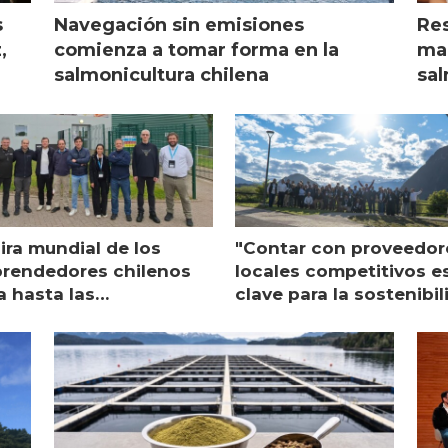
s
Navegación sin emisiones
Res
,
comienza a tomar forma en la
mar
salmonicultura chilena
sal
ira mundial de los
"Contar con proveedor
rendedores chilenos
locales competitivos e
a hasta las
clave para la sostenibi
raciones de Mowi en
de Multi X"
ocia