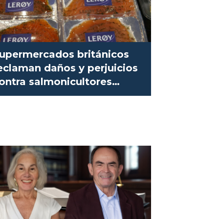
upermercados británicos
eclaman daños y perjuicios
ontra salmonicultores
oruegos