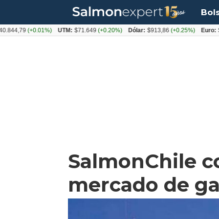
Bol
,79
(+0.01%)
UTM:
$71.649
(+0.20%)
Dólar:
$913,86
(+0.25%)
Euro:
$1053,
SalmonChile c
mercado de gas