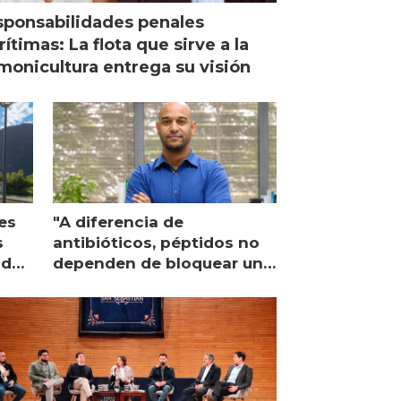
ponsabilidades penales
ítimas: La flota que sirve a la
monicultura entrega su visión
es
"A diferencia de
s
antibióticos, péptidos no
lidad
dependen de bloquear una
única proteína intracelular"