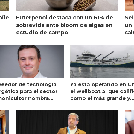
hile
Futerpenol destaca con un 61% de
Sei
sobrevida ante bloom de algas en
un 
estudio de campo
sal
veedor de tecnología
Ya está operando en Ch
gética para el sector
el wellboat al que calif
monicultor nombra
como el más grande y
aging director en Chile
moderno