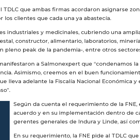
 el TDLC que ambas firmas acordaron asignarse zo
r los clientes que cada una ya abastecía.
ntes industriales y medicinales, cubriendo una ampl
estal, constructor, alimentario, laboratorios, minería
 en pleno peak de la pandemia-, entre otros sectore
manifestaron a Salmonexpert que “condenamos la co
ncia. Asimismo, creemos en el buen funcionamiento 
e lleva adelante la Fiscalía Nacional Económica y e
so”.
Según da cuenta el requerimiento de la FNE, e
acuerdo y en su implementación dentro de ca
gerentes generales de Indura y Linde, así com
En su requerimiento, la FNE pide al TDLC que 