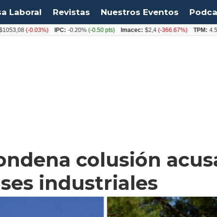
sa Laboral
Revistas
Nuestros Eventos
Podca
08
(-0.03%)
IPC:
-0.20%
(-0.50 pts)
Imacec:
$2,4
(-366.67%)
TPM:
4.50%
(0.
ondena colusión acus
es industriales