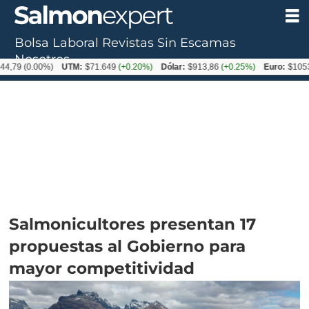
Bolsa Laboral
Revistas
Sin Escamas
Nosotros
.00%)
UTM:
$71.649
(+0.20%)
Dólar:
$913,86
(+0.25%)
Euro:
$1053,08
(-0.
Salmonicultores presentan 17
propuestas al Gobierno para
mayor competitividad