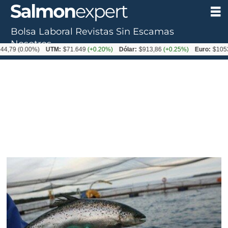
Bolsa Laboral
Revistas
Sin Escamas
Nosotros
(0.00%)
UTM:
$71.649
(+0.20%)
Dólar:
$913,86
(+0.25%)
Euro:
$1053,08
(-