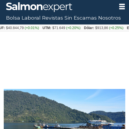
Bolsa Laboral
Revistas
Sin Escamas
Nosotros
0.844,79
(+0.01%)
UTM:
$71.649
(+0.20%)
Dólar:
$913,86
(+0.25%)
Euro: