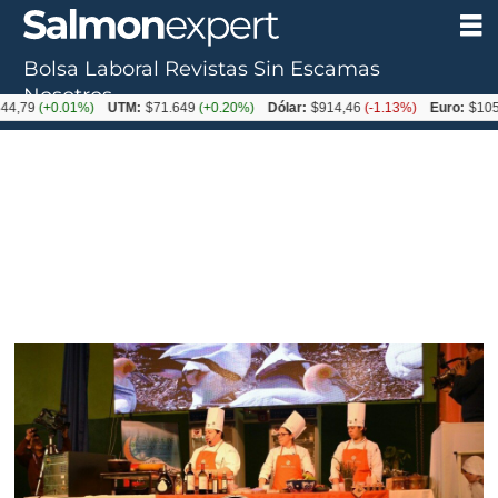
Bolsa Laboral
Revistas
Sin Escamas
Nosotros
+0.01%)
UTM:
$71.649
(+0.20%)
Dólar:
$914,46
(-1.13%)
Euro:
$1054,01
(-