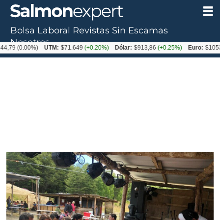
Bolsa Laboral
Revistas
Sin Escamas
Nosotros
0.00%)
UTM:
$71.649
(+0.20%)
Dólar:
$913,86
(+0.25%)
Euro:
$1053,08
(-