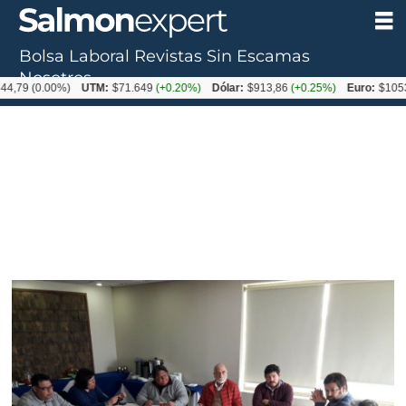
Bolsa Laboral
Revistas
Sin Escamas
Nosotros
0.00%)
UTM:
$71.649
(+0.20%)
Dólar:
$913,86
(+0.25%)
Euro:
$1053,08
(-