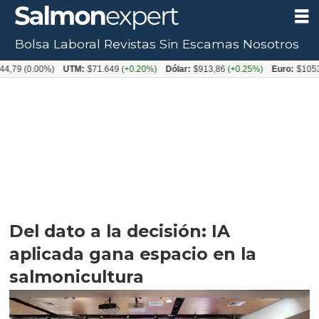
Bolsa Laboral
Revistas
Sin Escamas
Nosotros
00%)
UTM:
$71.649
(+0.20%)
Dólar:
$913,86
(+0.25%)
Euro:
$1053,08
(-0.
Del dato a la decisión: IA
aplicada gana espacio en la
salmonicultura