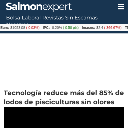
Bolsa Laboral
Revistas
Sin Escamas
Nosotros
053,08
(-0.03%)
IPC:
-0.20%
(-0.50 pts)
Imacec:
$2,4
(-366.67%)
TPM:
4.5
Tecnología reduce más del 85% de
lodos de pisciculturas sin olores