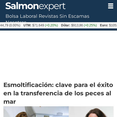
Bolsa Laboral
Revistas
Sin Escamas
Nosotros
0.00%)
UTM:
$71.649
(+0.20%)
Dólar:
$913,86
(+0.25%)
Euro:
$1053,08
(-0
Esmoltificación: clave para el éxito
en la transferencia de los peces al
mar