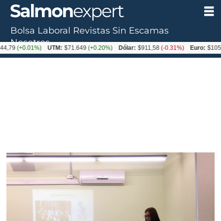
Bolsa Laboral
Revistas
Sin Escamas
Nosotros
+0.01%)
UTM:
$71.649
(+0.20%)
Dólar:
$911,58
(-0.31%)
Euro:
$1053,36
(-