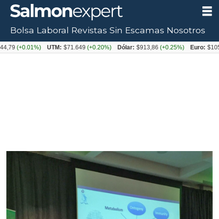
Bolsa Laboral
Revistas
Sin Escamas
Nosotros
0.01%)
UTM:
$71.649
(+0.20%)
Dólar:
$913,86
(+0.25%)
Euro:
$1053,08
(-