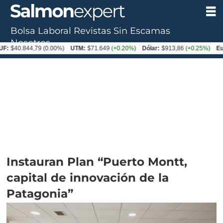
Bolsa Laboral
Revistas
Sin Escamas
Nosotros
844,79
(0.00%)
UTM:
$71.649
(+0.20%)
Dólar:
$913,86
(+0.25%)
Euro:
$105
Instauran Plan “Puerto Montt,
capital de innovación de la
Patagonia”