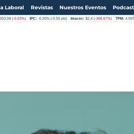
a Laboral
Revistas
Nuestros Eventos
Podcas
0.03%)
IPC:
-0.20%
(-0.50 pts)
Imacec:
$2,4
(-366.67%)
TPM:
4.50%
(0.00%)