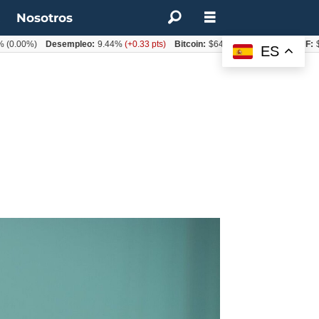
t
Nosotros
Desempleo:
9.44%
(+0.33 pts)
Bitcoin:
$64.600,08
(+2.93%)
UF:
$40.844,7
ES