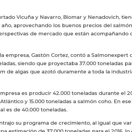
rtado Vicuña y Navarro, Biomar y Nenadovich, tien
e año, aprovechando los buenos precios del salmó
s perspectivas de mercado que están acompañando 
 la empresa, Gastón Cortez, contó a Salmonexpert 
ladas, siendo que proyectaba 37.000 toneladas par
om
de algas que azotó duramente a toda la industri
empresa es producir 42.000 toneladas durante el 2
lántico y 15.000 toneladas a salmón coho. En ese se
eal es de 40.000 toneladas.
rajo su programa de crecimiento, al igual que vari
una estimación de 37.000 toneladas para el 2016, lo