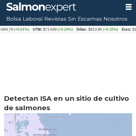
Bolsa Laboral
Revistas
Sin Escamas
Nosotros
9
(+0.01%)
UTM:
$71.649
(+0.20%)
Dólar:
$913,86
(+0.25%)
Euro:
$1053,08
Detectan ISA en un sitio de cultivo
de salmones