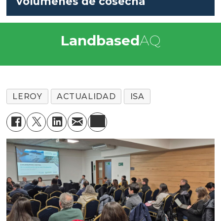
volúmenes de cosecha
Landbased
AQ
LEROY
ACTUALIDAD
ISA