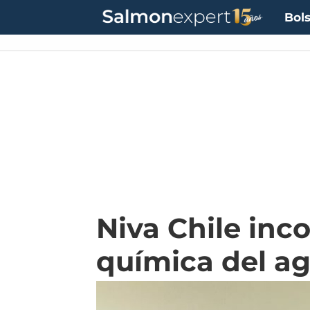
Bols
Niva Chile inc
química del a