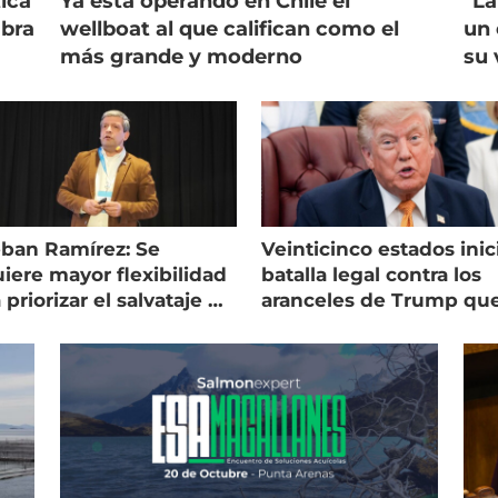
ica
Ya está operando en Chile el
"La
mbra
wellboat al que califican como el
un 
más grande y moderno
su 
eban Ramírez: Se
Veinticinco estados inic
iere mayor flexibilidad
batalla legal contra los
 priorizar el salvataje de
aranceles de Trump qu
es
golpean al salmón