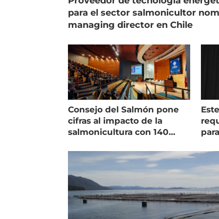
Proveedor de tecnología energét
para el sector salmonicultor no
managing director en Chile
Consejo del Salmón pone
Est
cifras al impacto de la
requ
salmonicultura con 140
para
indicadores
pec