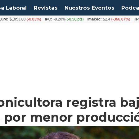
sa Laboral
Revistas
Nuestros Eventos
Podca
053,08
(-0.03%)
IPC:
-0.20%
(-0.50 pts)
Imacec:
$2,4
(-366.67%)
TPM:
4.50
onicultora registra ba
s por menor producci