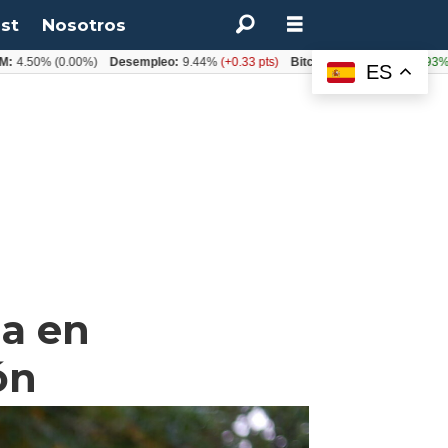
st
Nosotros
%
(0.00%)
Desempleo:
9.44%
(+0.33 pts)
Bitcoin:
$64.600,08
(+2.93%)
UF:
ES
ja en
ón