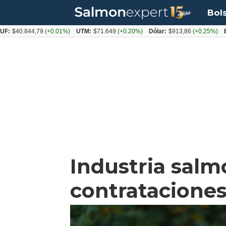
Bol
.844,79
(+0.01%)
UTM:
$71.649
(+0.20%)
Dólar:
$913,86
(+0.25%)
Euro:
$1
Industria salm
contratacione