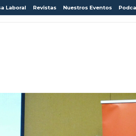
sa Laboral
Revistas
Nuestros Eventos
Podca
Euro:
$1053,08
(-0.03%)
IPC:
-0.20%
(-0.50 pts)
Imacec:
$2,4
(-366.67%)
TP