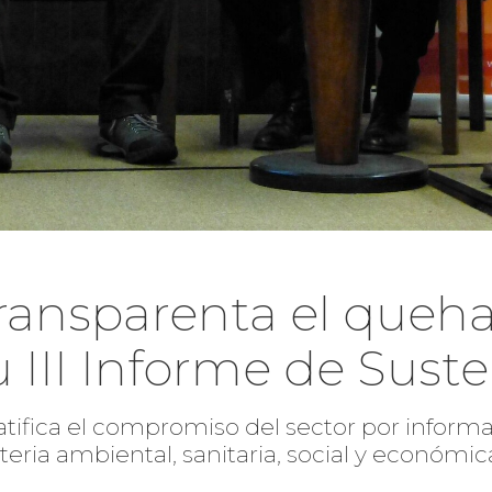
ransparenta el queha
u III Informe de Sust
tifica el compromiso del sector por informar
eria ambiental, sanitaria, social y económic