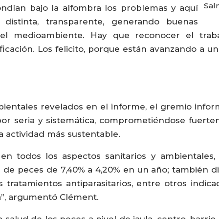
Sal
ondían bajo la alfombra los problemas y aquí
distinta, transparente, generando buenas
el medioambiente. Hay que reconocer el trab
tificación. Los felicito, porque están avanzando a
mbientales revelados en el informe, el gremio info
bor seria y sistemática, comprometiéndose fuert
a actividad más sustentable.
n todos los aspectos sanitarios y ambientales, 
 de peces de 7,40% a 4,20% en un año; también d
os tratamientos antiparasitarios, entre otros indic
”, argumentó Clément.
 salud de los peces a nivel de jaula, centro, barrio 