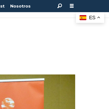
st
Nosotros
M:
4.50%
(0.00%)
Desempleo:
9.44%
(+0.33 pts)
Bitcoin:
$64.600,08
(+2.93%
ES