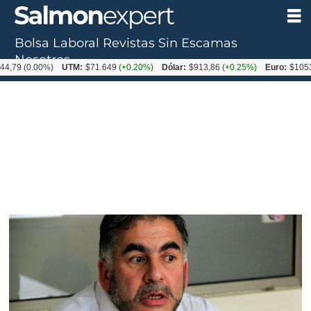
Bolsa Laboral
Revistas
Sin Escamas
Nosotros
0.00%)
UTM:
$71.649
(+0.20%)
Dólar:
$913,86
(+0.25%)
Euro:
$1053,08
(-0