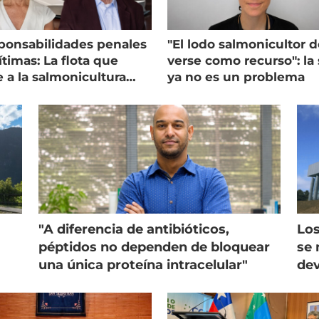
ponsabilidades penales
"El lodo salmonicultor 
timas: La flota que
verse como recurso": la 
e a la salmonicultura
ya no es un problema
ega su visión
"A diferencia de antibióticos,
Los
péptidos no dependen de bloquear
se 
una única proteína intracelular"
dev