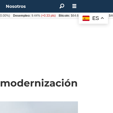
t
Nosotros
%)
Desempleo:
9.44%
(+0.33 pts)
Bitcoin:
$64.600,08
(+2.93%)
UF:
$40.844
ES
 modernización