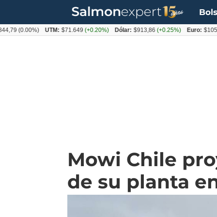
Bols
9
(0.00%)
UTM:
$71.649
(+0.20%)
Dólar:
$913,86
(+0.25%)
Euro:
$1053,08
(
Mowi Chile pr
de su planta e