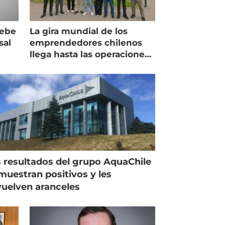
debe
La gira mundial de los
sal
emprendedores chilenos
llega hasta las operaciones
de Mowi en Escocia
 resultados del grupo AquaChile
muestran positivos y les
uelven aranceles