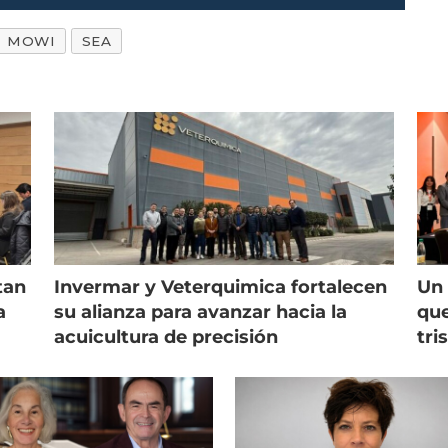
MOWI
SEA
tan
Invermar y Veterquimica fortalecen
Un 
a
su alianza para avanzar hacia la
que
acuicultura de precisión
tri