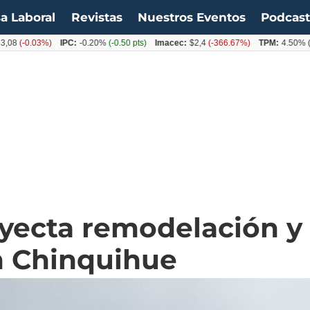
a Laboral
Revistas
Nuestros Eventos
Podcas
-0.03%)
IPC:
-0.20%
(-0.50 pts)
Imacec:
$2,4
(-366.67%)
TPM:
4.50%
(0.00
oyecta remodelación y
n Chinquihue