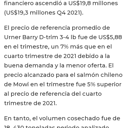
financiero ascendió a US$19,8 millones
devastador para la industria, para
(US$19,3 millones Q4 2021).
que podamos continuar invirtiendo
en la costa de Noruega en el futuro”,
El precio de referencia promedio de
enfatizó Vindheim.
Urner Barry D-trim 3-4 lb fue de US$5,88
en el trimestre, un 7% más que en el
cuarto trimestre de 2021 debido a la
buena demanda y la menor oferta. El
precio alcanzado para el salmón chileno
de Mowi en el trimestre fue 5% superior
al precio de referencia del cuarto
trimestre de 2021.
En tanto, el volumen cosechado fue de
18. 430 toneladas periodo analizado