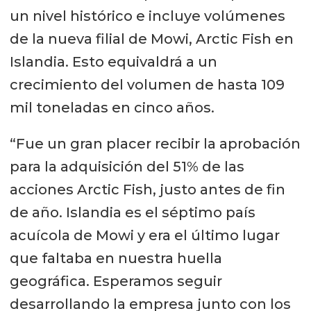
de crecimiento continuo en
un nivel histórico e incluye volúmenes
Noruega se vean gravemente
de la nueva filial de Mowi, Arctic Fish en
inhibidas por la propuesta del
Islandia. Esto equivaldrá a un
gobierno de imponer un impuesto
crecimiento del volumen de hasta 109
sobre la renta de recursos en la
mil toneladas en cinco años.
acuicultura.
“Fue un gran placer recibir la aprobación
“La propuesta del gobierno noruego
para la adquisición del 51% de las
de un nivel impositivo efectivo del
acciones Arctic Fish, justo antes de fin
62 % para la industria del salmón
de año. Islandia es el séptimo país
noruega, o aproximadamente el
acuícola de Mowi y era el último lugar
80% con el impuesto noruego sobre
que faltaba en nuestra huella
el patrimonio, socavará por
geográfica. Esperamos seguir
completo las perspectivas de
desarrollando la empresa junto con los