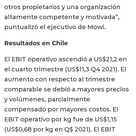
crecimiento futuro de la industria
otros propietarios y una organización
más crítica de la costa de Noruega.
altamente competente y motivada”,
Esta industria emplea actualmente
puntualizó el ejecutivo de Mowi.
a 60 mil personas en las
Resultados en Chile
comunidades costeras y, al final del
día, es su sustento, así como la
El EBIT operativo ascendió a US$21,2 en
futura creación de empleo, lo que
el cuarto trimestre (US$11,3 Q4 2021). El
está en peligro. En consecuencia,
aumento con respecto al trimestre
espero sinceramente que el
comparable se debió a mayores precios
gobierno y el parlamento escuchen
y volúmenes, parcialmente
a la industria y a las comunidades
compensado por mayores costos. El
costeras en general y elijan una tasa
EBIT operativo por kg fue de US$1,15
impositiva diferente y un modelo
(US$0,68 por kg en Q$ 2021). El EBIT
impositivo que sea menos