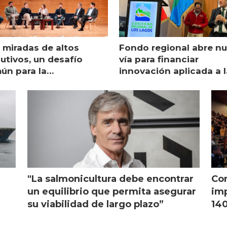
 miradas de altos
Fondo regional abre n
utivos, un desafío
vía para financiar
ún para la
innovación aplicada a l
monicultura chilena
salmonicultura
"La salmonicultura debe encontrar
Con
l
un equilibrio que permita asegurar
imp
su viabilidad de largo plazo”
140