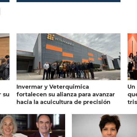
Invermar y Veterquimica
Un 
r su
fortalecen su alianza para avanzar
que
hacia la acuicultura de precisión
tri