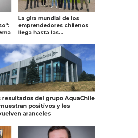
La gira mundial de los
so":
emprendedores chilenos
lema
llega hasta las
operaciones de Mowi en
Escocia
 resultados del grupo AquaChile
muestran positivos y les
uelven aranceles