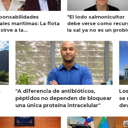
ponsabilidades
"El lodo salmonicultor
les marítimas: La flota
debe verse como recur
sirve a la
la sal ya no es un prob
monicultura entrega su
ón
s
"A diferencia de antibióticos,
Los
péptidos no dependen de bloquear
se 
una única proteína intracelular"
dev