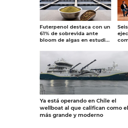
Futerpenol destaca con un
Seis
61% de sobrevida ante
ejec
bloom de algas en estudio
com
de campo
sal
Ya está operando en Chile el
wellboat al que califican como e
más grande y moderno