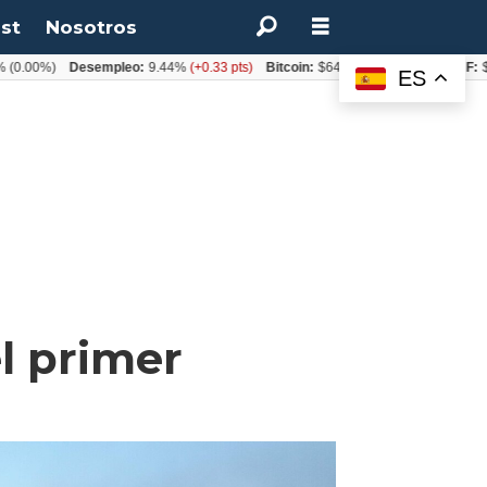
st
Nosotros
%)
Desempleo:
9.44%
(+0.33 pts)
Bitcoin:
$64.600,08
(+2.93%)
UF:
$40.84
ES
l primer