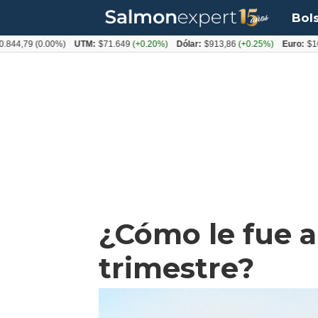
Bol
79
(0.00%)
UTM:
$71.649
(+0.20%)
Dólar:
$913,86
(+0.25%)
Euro:
$1053,08
¿Cómo le fue a
trimestre?