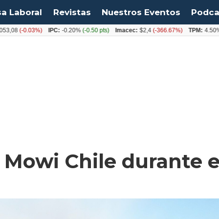
sa Laboral
Revistas
Nuestros Eventos
Podca
(-0.03%)
IPC:
-0.20%
(-0.50 pts)
Imacec:
$2,4
(-366.67%)
TPM:
4.50%
(0.00
 Mowi Chile durante e